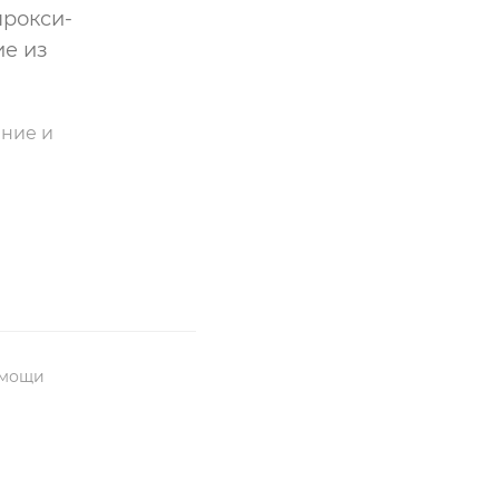
прокси-
ие из
ение и
омощи