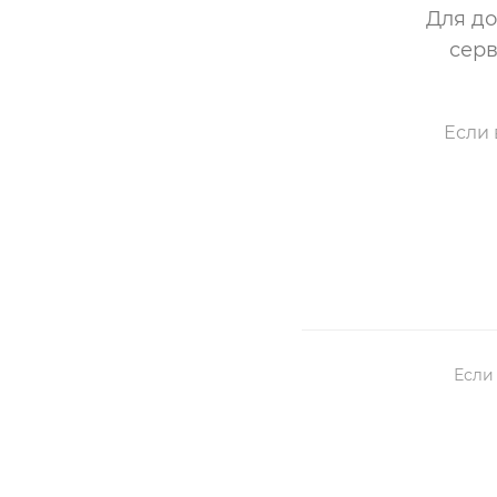
Для до
серв
Если 
Если