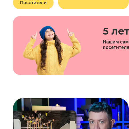
Посетители
5 ле
Нашим сам
посетител