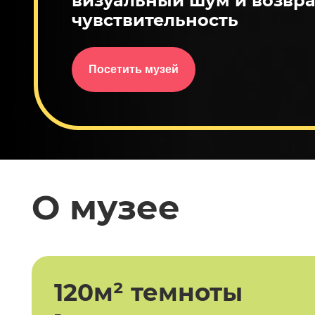
визуальный шум и возвра
чувствительность
Посетить музей
О музее
120м² темноты