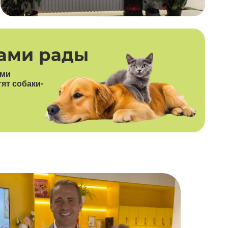
ами рады
ими
тят собаки-