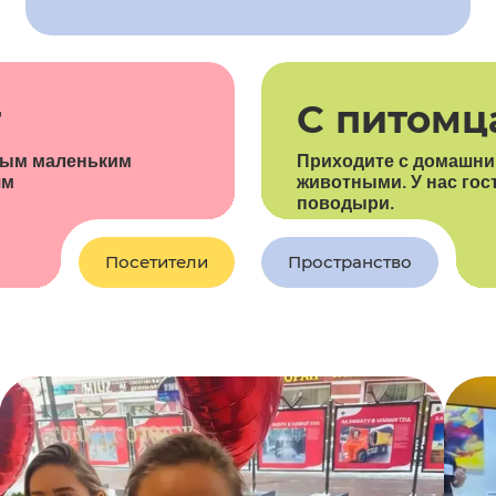
т
С питомц
ым маленьким
Приходите с домашн
ям
животными. У нас гос
поводыри.
Посетители
Пространство