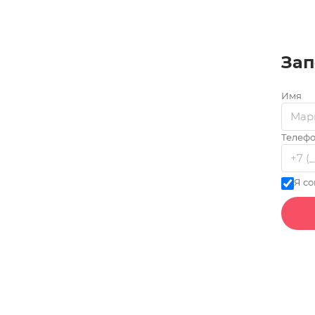
до 8
1 час
от 1 800 ₽
Погружение в мир ощущений без зрения. В
Зап
полной темноте вы по-новому
воспринимаете пространство, звук и
Имя
привычные действия, а незрячий гид
открывает иную картину реальности. Опыт,
который расширяет границы восприятия и
Телеф
остаётся с вами надолго.
Я со