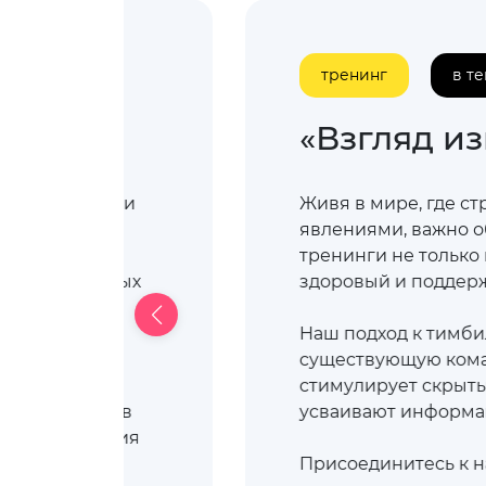
тренинг
в т
«Взгляд и
есмотреть свои
Живя в мире, где с
явлениями, важно о
тренинги не только 
ают в кризисных
здоровый и поддер
и и быстрого
Наш подход к тимби
существующую коман
рах перед
стимулирует скрыты
оста. Только в
усваивают информа
пособы решения
Присоединитесь к н