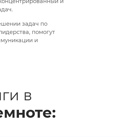
 концентрированный и
дач.
ешении задач по
идерства, помогут
ммуникации и
ги в
емноте: