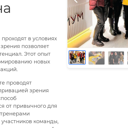
на
 проходят в условиях
 зрения позволяет
тенциал. Этот опыт
ормированию новых
акций.
те проводят
привацией зрения
способ
ся от привычного для
 тренерами
 участников команды,