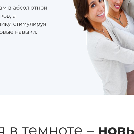
ам в абсолютной
ков, а
ику, стимулируя
овые навыки.
 в темноте –
новы