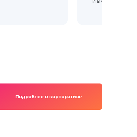
и в общении с ко
Подробнее о корпоративе