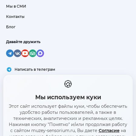
Мы в СМИ
Контакты
Блог
Давайте дружить
Написать в телеграм
Написать в MAX
🍪
+7 (495) 133-06-05
Мы используем куки
Москва, ул. Арбат 17
Этот сайт использует файлы куки, чтобы обеспечить
admin@muzey-sensorium.ru
удобство работы пользователей, а также в
технических, аналитических и рекламных целях.
Нажимая кнопку "Понятно" и/или продолжая работу
Политика конфиденциальности
с сайтом muzey-sensorium.ru, Вы даете
Согласие
на
Политика посещения СЕНСОРИУМ