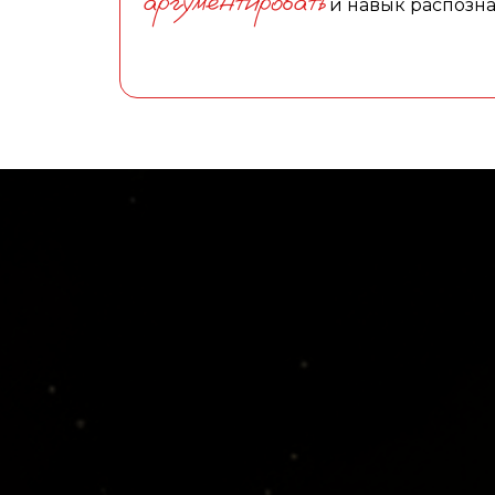
аргументировать
и навык распозн