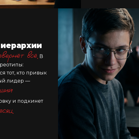
 иерархии
вернёт всё.
В
реотипы:
я тот, кто привык
ный лидер —
йший
совку и подкинет
сяц.