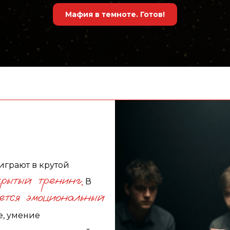
Мафия в темноте. Готов!
играют в крутой
рытый тренинг.
В
ется эмоциональный
, умение