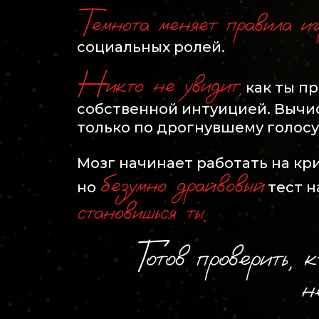
Темнота меняет правила иг
социальных ролей.
Никто не увидит,
как ты пр
собственной интуицией. Вычи
только по дрогнувшему голосу
Мозг начинает работать на кри
безумно драйвовый
но
тест н
становишься ты.
Готов проверить, 
н