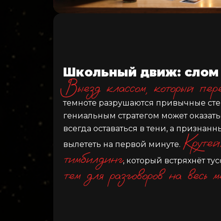
Школьный движ: слом
Выезд классом, который пере
темноте разрушаются привычные сте
гениальным стратегом может оказатьс
всегда оставаться в тени, а признан
Круте
вылететь на первой минуте.
тимбилдинг
, который встряхнёт ту
тем для разговоров на весь ме