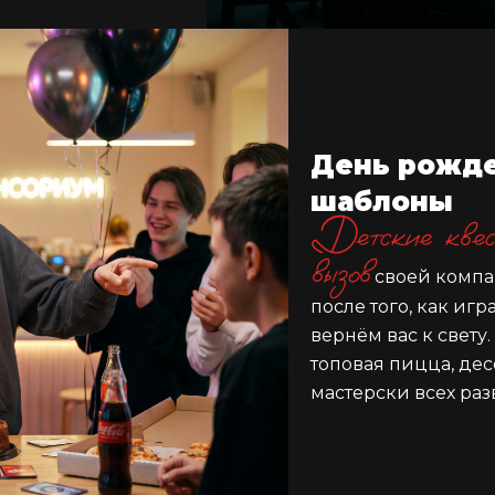
День рожд
шаблоны
Детские квест
вызов
своей компан
после того, как иг
вернём вас к свету
топовая пицца, дес
мастерски всех раз