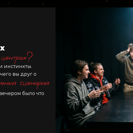
х
 центрам?
и инстинкты.
чего вы друг о
ьный сценарий
вечером было что