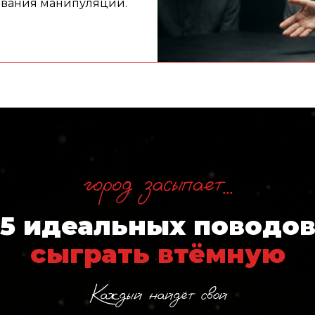
авания манипуляций.
город засыпает...
5 идеальных поводо
сыграть втёмную
Каждый найдёт свой