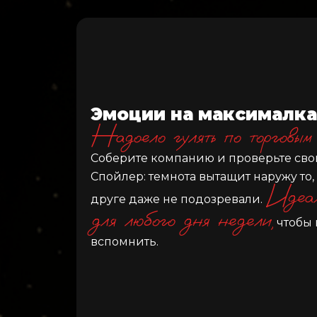
Эмоции на максималка
Надоело гулять по торговым
Соберите компанию и проверьте сво
Спойлер: темнота вытащит наружу то, 
Идеал
друге даже не подозревали.
для любого дня недели,
чтобы 
вспомнить.