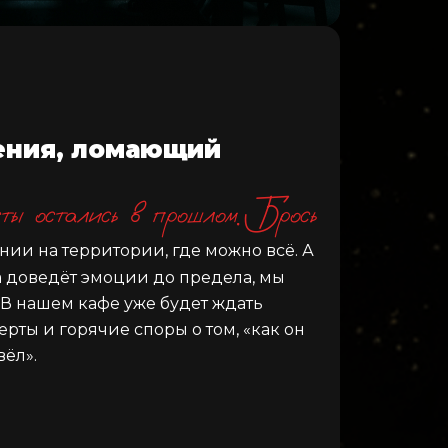
ения, ломающий
ы остались в прошлом. Брось
ии на территории, где можно всё. А
ра доведёт эмоции до предела, мы
. В нашем кафе уже будет ждать
ерты и горячие споры о том, «как он
вёл».