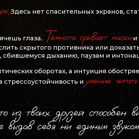
ры.
Здесь нет спасительных экранов, ст
Темнота срывает маски
ячешь глаза.
и 
слить скрытого противника или доказат
, сбившемуся дыханию, паузам и интона
тических оборотах, а интуиция обостряе
умение читать
а стрессоустойчивость и
кто из твоих друзей способен ви
е выдав себя ни единым звуко