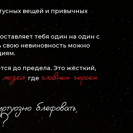
атусных вещей и привычных
оставляет тебя один на один с
ь свою невиновность можно
циям.
тся до предела. Это жёсткий,
 людей,
главным героем
где
ртуозно блефовать,
м?