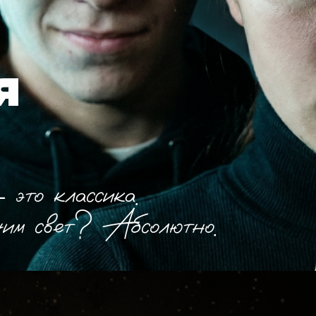
я
то классика.
чим свет? Абсолютно.