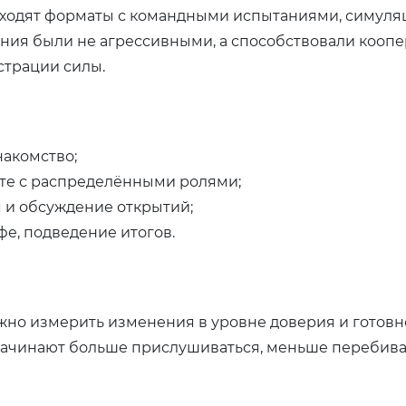
ходят форматы с командными испытаниями, симуля
ания были не агрессивными, а способствовали кооп
страции силы.
накомство;
ноте с распределёнными ролями;
 и обсуждение открытий;
фе, подведение итогов.
жно измерить изменения в уровне доверия и готовн
начинают больше прислушиваться, меньше перебива