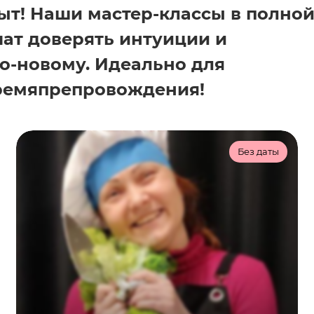
ыт! Наши мастер-классы в полно
чат доверять интуиции и
о-новому. Идеально для
ремяпрепровождения!
Без даты
Ведут гиды музея
Темнота на вкус
3-12
60 мин
3 000 ₽/чел
Научитесь различать продукты
на вкус и готовить блюда в
абсолютной темноте вместе с