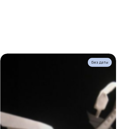
й
Без даты