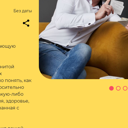
Без даты
дающую
енитой
х
 понять, как
носительно
акую-либо
я, здоровье,
занная с