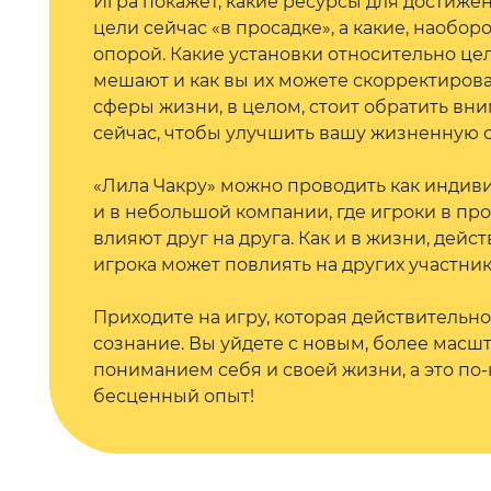
Игра покажет, какие ресурсы для достиже
цели сейчас «в просадке», а какие, наоборо
опорой. Какие установки относительно це
мешают и как вы их можете скорректирова
сферы жизни, в целом, стоит обратить вн
сейчас, чтобы улучшить вашу жизненную 
«Лила Чакру» можно проводить как индиви
и в небольшой компании, где игроки в пр
влияют друг на друга. Как и в жизни, дейс
игрока может повлиять на других участник
Приходите на игру, которая действительн
сознание. Вы уйдете с новым, более мас
пониманием себя и своей жизни, а это по
бесценный опыт!