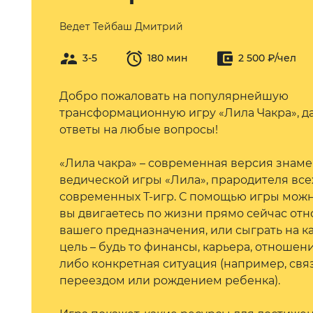
Ведет
Тейбаш Дмитрий
3-5
180 мин
2 500 ₽/чел
Добро пожаловать на популярнейшую
трансформационную игру «Лила Чакра», 
ответы на любые вопросы!
«Лила чакра» – современная версия знам
ведической игры «Лила», прародителя все
современных Т-игр. С помощью игры можно
вы двигаетесь по жизни прямо сейчас от
вашего предназначения, или сыграть на к
цель – будь то финансы, карьера, отношени
либо конкретная ситуация (например, свя
переездом или рождением ребенка).