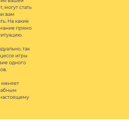
ния вашей
т, могут стать
ли вам
ть. На какие
имание прямо
ситуацию.
дуально, так
оцессе игры
твие одного
ов.
о меняет
штабным
-настоящему