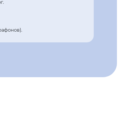
г.
рафонов).