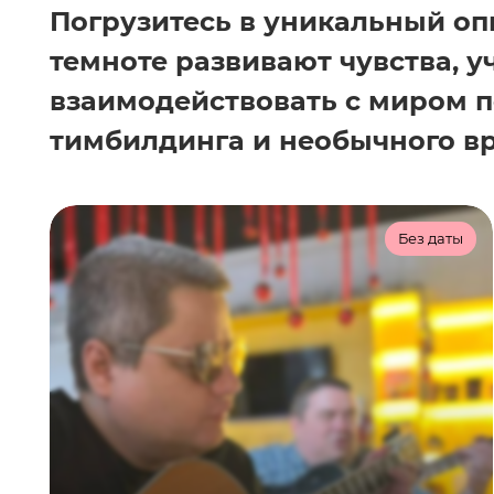
Погрузитесь в уникальный оп
темноте развивают чувства, у
взаимодействовать с миром п
тимбилдинга и необычного в
Ведут: Александр Масленников, Арсений
Осокин
Без даты
Звуки в темноте
3-8
90 мин
2 500 ₽/чел
Как воспринимается звук в
абсолютной темноте?
Почувствуйте себя музыкантом и
насладитесь волшебным